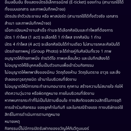
อีเมลยืนยัน ซึ่งแสดงบัตรอิเล็กทรอนิกซ์ (E-ticket) ของท่าน (สามารถใช้ได้
ทั้งแบบเอกสาร และภาพบันทึกหน้าจอ)
บัตรประจำตัวประชาชน หรือ พาสปอร์ต (สามารถใช้ได้ทั้งตัวจริง เอกสาร
สำเนา และภาพบันทึกหน้าจอ)
เมื่อทะเบียนหน้างานสำเร็จ ท่านจะได้เลือกศิลปินและท่าโพสที่ต้องการ
บัตร 1 ท่าโพส (1 act) จะเลือกได้ 1 ท่าโพส จากศิลปิน 1 ท่าน
บัตร 4 ท่าโพส (4 act) จะเลือกศิลปินได้ท่านเดียว ไม่สามารถคละศิลปินได้
บัตรถ่ายภาพหมู่ (Group Photo) จะได้ถ่ายคู่กับศิลปินทั้งวง 1 ภาพ
อนุญาตให้ถ่ายภาพนิ่ง ถ่ายวิดีโอ ภาพเคลื่อนไหว และบันทึกเสียงได้
ไม่อนุญาตให้ใช้บุคคลอื่นเป็นตัวแทนเพื่อเข้าร่วมกิจกรรม
ไม่อนุญาตให้พกพาสิ่งของมีคม วัตถุต้องห้าม วัตถุอันตราย อาวุธ และสิ่ง
จำลองอาวุธทุกชนิด เข้ามาในบริเวณที่จัดงาน
ไม่อนุญาตให้มีการกระทำลามกอนาจาร คุกคาม สร้างความไม่สบายใจ ก่อให้
เกิดความวุ่นวาย หรือผิดกฎหมาย ภายในบริเวณที่จัดงาน
หากพบการกระทำที่ไม่เป็นไปตามเงื่อนไข ทางสังกัดขอสงวนสิทธิ์ในการยุติ
การเข้าร่วมกิจกรรม ของลูกค้าในทันที และในกรณีร้ายแรง ทางบริษัทขอใช้
สิทธิ์ในการดำเนินการตามกฎหมาย
หมายเหตุ
กิจกรรมนี้ไม่มีการเปิดรับฝากของขวัญให้กับวีทูบเบอร์